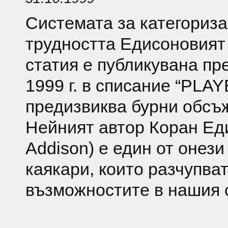
Системата за категориза
трудността Едисоновият
статия е публикувана пр
1999 г. в списание “PLA
предизвиква бурни обсъ
Нейният автор Коран Ед
Addison) е един от онез
каякари, които разчупва
възможностите в нашия с