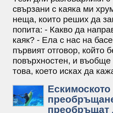
свързани с каяка ми хру
неща, които реших да за
попита: - Какво да напра
каяк? - Ела с нас на бас
първият отговор, който 
повърхностен, и въобще
това, което исках да каж
Ескимоското
преобръщане
преобръщат 