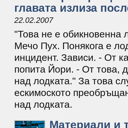
главата излиза посл
22.02.2007
"Това не е обикновенна л
Мечо Пух. Понякога е лод
инцидент. Зависи. - От к
попита Йори. - От това, 
над лодката." За това с
ескимоското преобръщан
над лодката.
Материали и 