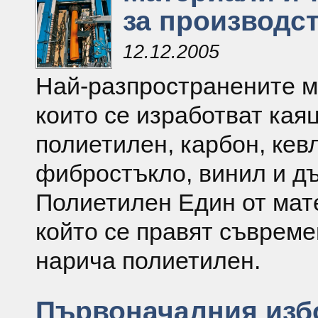
за производст
12.12.2005
Най-разпространените м
които се изработват кая
полиетилен, карбон, кев
фибростъкло, винил и д
Полиетилен Един от мат
който се правят съвреме
нарича полиетилен.
Първоначалния изб