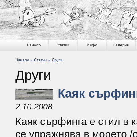
Начало
Статии
Инфо
Галерия
Начало
Статии
Други
Други
Каяк сърфин
2.10.2008
Каяк сърфинга е стил в к
се упражнява в морето /о