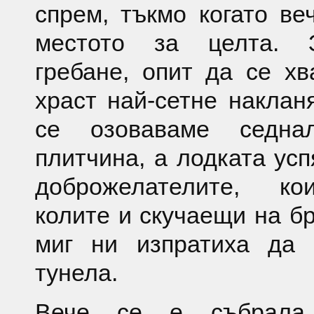
спрем, тъкмо когато в
местото за целта. 
гребане, опит да се х
храст най-сетне наклан
се озоваваме седна
плитчина, а лодката усп
доброжелателите, ко
колите и скучаещи на бр
миг ни изпратиха да 
тунела.
Вече се е събрала