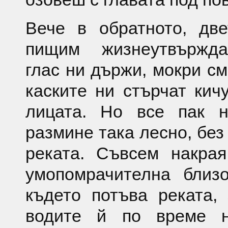
Вече в обратното, дв
пищим жизнеутвържда
глас ни държи, мокри см
каските ни стърчат кич
лицата. Но все пак 
размине така лесно, без
реката. Съвсем накрая
умопомрачителна близо
където потъва реката,
водите й по време 