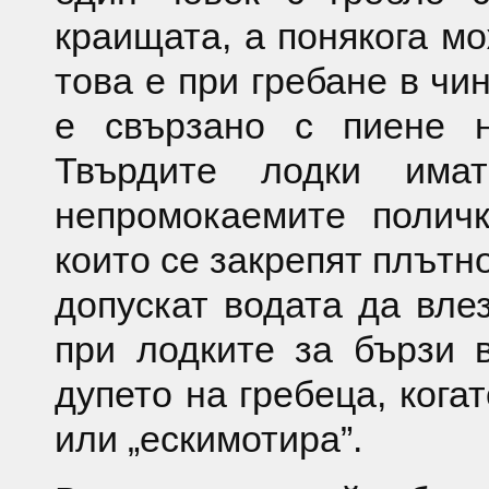
краищата, а понякога мо
това е при гребане в чи
е свързано с пиене н
Твърдите лодки има
непромокаемите поличк
които се закрепят плътно
допускат водата да влез
при лодките за бързи 
дупето на гребеца, кога
или „ескимотира”.