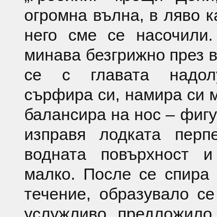
огромна вълна, в ляво к
него сме се насочили
минава безгрижно през 
се с главата надолу
сърфира си, намира си м
балансира на нос – фигу
изправя лодката перп
водната повърхност и
малко. После се спира
течение, образувало с
услужливо предложило