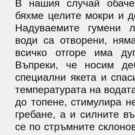
В нашия случай обаче
бяхме целите мокри и д
Надуваемите гумени л
води са отворени, ням
всичко отгоре има ду
Въпреки, че носим де
специални якета и спас
температурата на водата
до топене, стимулира н
гребане, а и силните въ
се по стръмните склоно