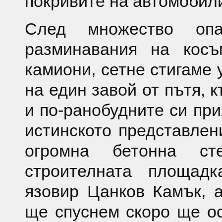
покривите на автомобил
След множество оп
разминавания на косъ
камиони, сетне стигаме 
на един завой от пътя, 
и по-ранобудните си при
истинското представлен
огромна бетонна ст
строителната площад
язовир Цанков Камък, а
ще спуснем скоро ще о