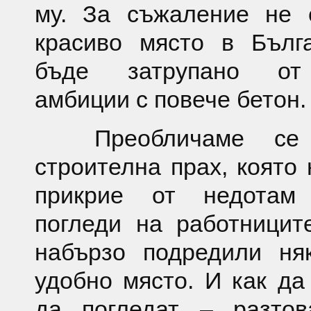
му. За съжаление не 
красиво място в Бълг
бъде затрупано от 
амбиции с повече бетон.
Преобличаме се 
строителна прах, която 
прикрие от недотам
погледи на работницит
набързо подредили ня
удобно място. И как да
да погледат – разтов