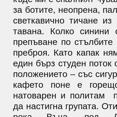
за ботите, неопрена, па
светкавично тичане из
тавана. Колко синини 
препъване по стълбите
преброя. Като капак ня
един бърз студен поток 
положението – със сигур
кафето поне е горещо
натоварен и политам п
да настигнa групата. От
река Въча, под Де