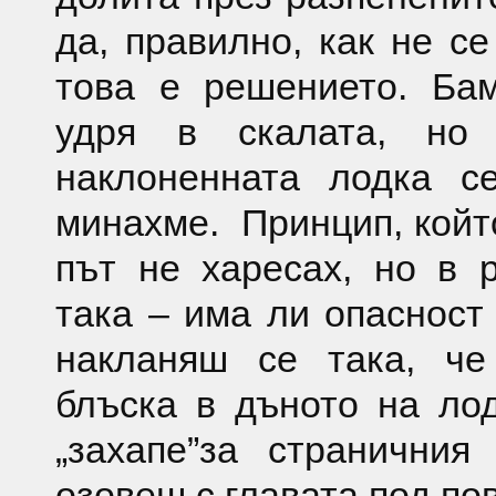
да, правилно, как не се
това е решението. Бам
удря в скалата, но 
наклоненната лодка се
минахме. Принцип, койт
път не харесах, но в 
така – има ли опасност
накланяш се така, че
блъска в дъното на ло
„захапе”за странични
озовеш с главата под по