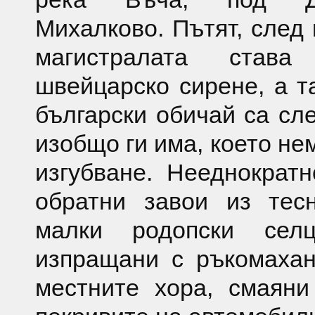
Михалково. Пътят, след 
магистралата став
швейцарско сирене, а т
български обичай са сле
изобщо ги има, което не
изгубване. Нееднократ
обратни завои из тес
малки родопски сел
изпращани с ръкомахан
местните хора, смаяни