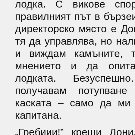
лодка. С викове сп
правилният път в бързеи
директорско място е До
тя да управлява, но нал
и виждам камъните, 
мнението и да опит
лодката. Безуспешн
получавам потупван
каската – само да ми
капитана.
„Гребиии!” крещи Дон