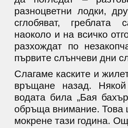
разноцветни лодки, др
сглобяват, греблата 
наоколо и на всичко отг
разхождат по незакопч
първите слънчеви дни сл
Слагаме каските и жилет
връщане назад. Някой
водата била „Бая бахър
обръща внимание. Това 
мокрене тази година. Ощ