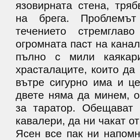
язовирната стена, тря
на брега. Проблемъ
течението стремглав
огромната паст на канал
пълно с мили каякар
храсталаците, които да 
вътре сигурно има и це
двете няма да минем, 
за таратор. Обещават 
кавалери, да ни чакат от
Ясен все пак ни напомн