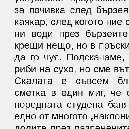
за почивка след бързея
каякар, след когото ние 
ни води през бързеите
крещи нещо, но в пръски
да го чуя. Подскачаме,
риби на сухо, но сме въ
Скалата е съвсем бл
сметка в един миг, че 
поредната студена баня
едно от многото „наклон
долита през разпененит