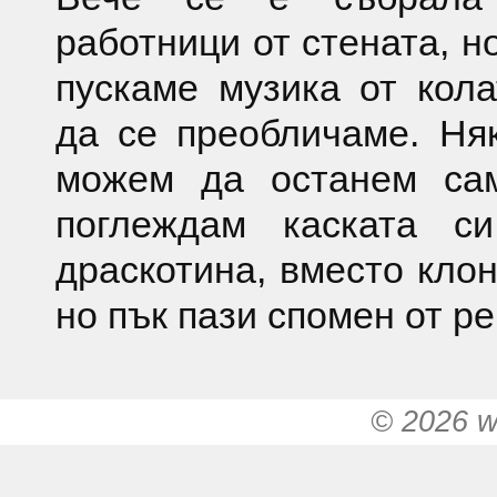
работници от стената, н
пускаме музика от кол
да се преобличаме. Ня
можем да останем са
поглеждам каската 
драскотина, вместо клон
но пък пази спомен от ре
© 2026 w