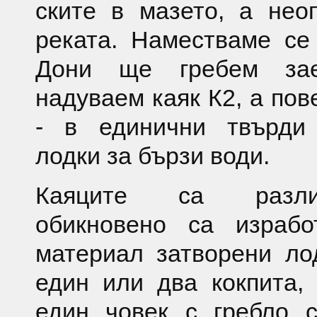
ските в мазето, а нео
реката. Наместваме се
Дони ще гребем за
надуваем каяк К2, а пов
- в единични твърди 
лодки за бързи води.
Каяците са разли
обикновено са израбо
материал затворени ло
един или два кокпита,
един човек с гребло 