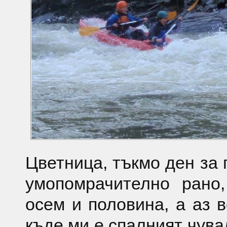
Цветница, тъкмо ден за 
умопомрачително рано
осем и половина, а аз 
къде ми е спалният чува