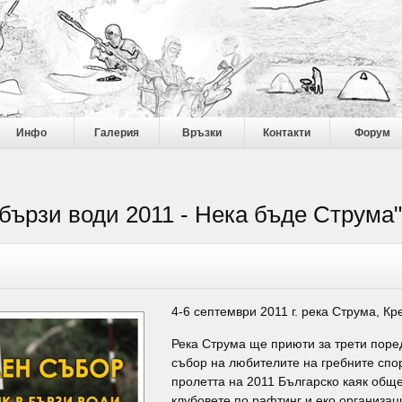
Инфо
Галерия
Връзки
Контакти
Форум
бързи води 2011 - Нека бъде Струма"
4-6 септември 2011 г. река Струма, К
Река Струма ще приюти за трети пор
събор на любителите на гребните спор
пролетта на 2011 Българско каяк обще
клубовете по рафтинг и еко организац