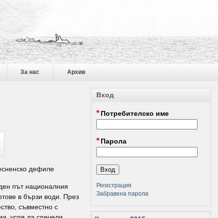
За нас
Архив
Вход
*
Потребителско име
*
Парола
ресненско дефиле
Регистрация
еден път националния
Забравена парола
тове в бързи води. През
ство, съвместно с
ии, успя да спечели