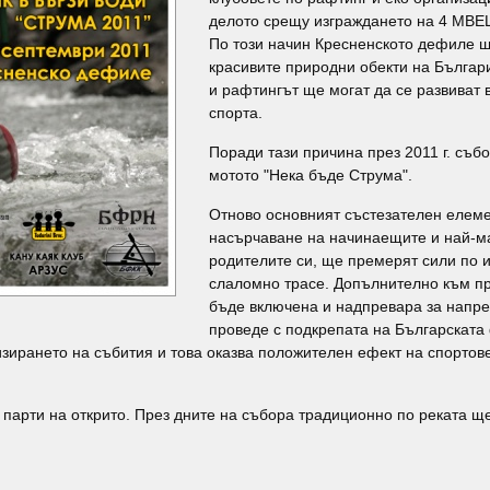
делото срещу изграждането на 4 МВЕЦ
По този начин Кресненското дефиле щ
красивите природни обекти на Българи
и рафтингът ще могат да се развиват 
спорта.
Поради тази причина през 2011 г. съб
мотото "Нека бъде Струма".
Отново основният състезателен елем
насърчаване на начинаещите и най-ма
родителите си, ще премерят сили по и
слаломно трасе. Допълнително към пр
бъде включена и надпревара за напре
проведе с подкрепата на Българската
изирането на събития и това оказва положителен ефект на спортове
парти на открито. През дните на събора традиционно по реката щ