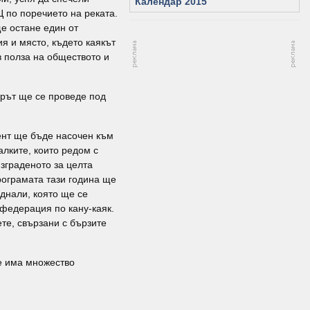
Календар 2015
 по поречието на реката.
е остане един от
я и място, където каякът
в полза на обществото и
орът ще се проведе под
ент ще бъде насочен към
лките, които редом с
зграденото за целта
ограмата тази година ще
днали, която ще се
 федерация по кану-каяк.
те, свързани с бързите
е има множество