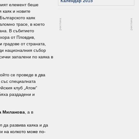
Календар 2015
лният елемент беше
 каяк и новите
Българското каяк
аломно трасе, в което
ана. В събитието
хора от Пловдив,
и градове от страната,
рди националния събор
ички запалени по каяка в
ойто се проведе в два
а със специалната
йския клуб „Атом“
Бяха раздадени и
а Миланова
, а в
л да развива каяка и да
ти
на колкото може по-