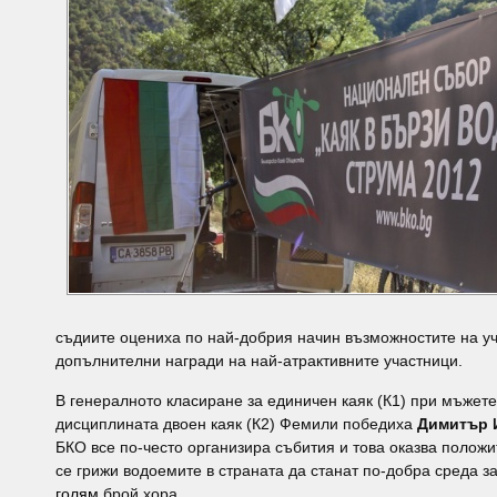
съдиите оцениха по най-добрия начин възможностите на уч
допълнителни награди на най-атрактивните участници.
В генералното класиране за единичен каяк (К1) при мъжет
дисциплината двоен каяк (К2) Фемили победиха
Димитър 
БКО все по-често организира събития и това оказва положи
се грижи водоемите в страната да станат по-добра среда 
голям
брой хора.