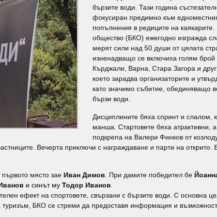
бързите води. Тази година състезате
фокусиран предимно към едноместния
попълнения в редиците на каякарите. 
общество (БКО) ежегодно изгражда сл
мерят сили над 50 души от цялата стр
изненадващо се включиха голям брой 
Кърджали, Варна, Стара Загора и друг
което зарадва организаторите и утвъ
като значимо събитие, обединяващо вс
бързи води.
Дисциплините бяха спринт и слалом, к
манша. Стартовете бяха атрактивни, 
подкрепа на Валери Финков от козлоду
астниците. Вечерта приключи с награждаване и парти на открито. 
е първото място зае
Иван Димов
. При дамите победител бе
Йоанн
Иванов
и синът му
Т
одор Иванов
.
телен ефект на спортовете, свързани с бързите води. С основна це
за туризъм, БКО се стреми да предоставя информация и възможнос