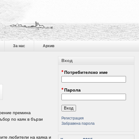
За нас
Архив
Вход
*
Потребителско име
*
Парола
роение премина
Регистрация
ъбор по каяк в бързи
Забравена парола
ите любители на каяка и