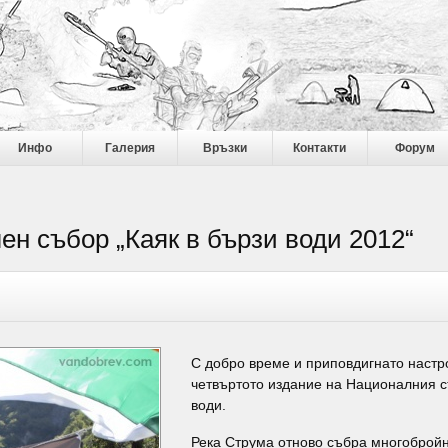
Инфо
Галерия
Връзки
Контакти
Форум
ен събор „Каяк в бързи води 2012“
С добро време и приповдигнато наст
четвъртото издание на Националния с
води.
Река Струма отново събра многобройн