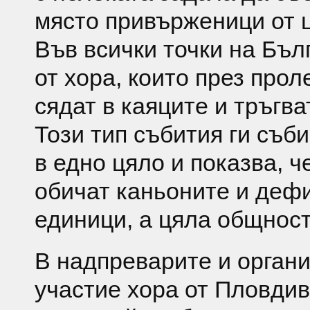
място привърженици от ц
Във всички точки на Бъл
от хора, които през прол
сядат в каяците и тръгва
Този тип събития ги съб
в едно цяло и показва, ч
обичат каньоните и дефи
единици, а цяла общност
В надпреварите и органи
участие хора от Пловдив