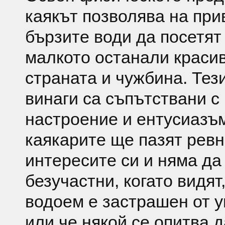
каякът позволява на пр
бързите води да посетят
малкото останали красив
страната и чужбина. Тез
винаги са съпътствани с
настроение и ентусиазъм
каякарите ще пазят рев
интересите си и няма да
безучастни, когато видят
водоем е застрашен от 
или че някой се опитва 