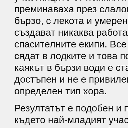
преминаваха през слало
бързо, с лекота и умерен
създават никаква работа
спасителните екипи. Все
сядат в лодките и това п
каякът в бързи води е ст
достъпен и не е привиле
определен тип хора.
Резултатът е подобен и 
където най-младият учас