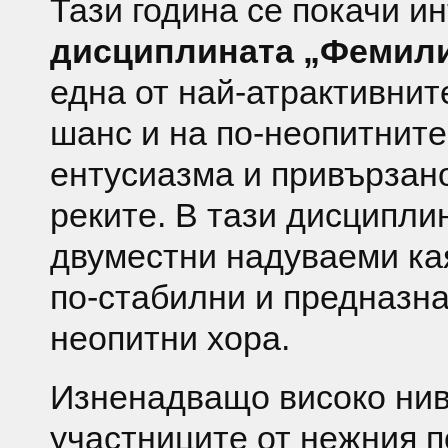
Тази година се покачи и
дисциплината „Фемил
една от най-атрактивнит
шанс и на по-неопитните
ентусиазма и привързан
реките. В тази дисципли
двуместни надуваеми кая
по-стабилни и предназна
неопитни хора.
Изненадващо високо нив
участниците от нежния п