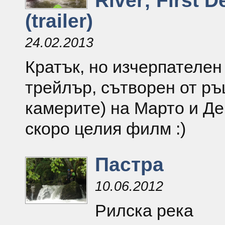
River; First 
(trailer)
24.02.2013
Кратък, но изчерпателен
трейлър, сътворен от ръ
камерите) на Марто и Д
скоро целия филм :)
Пастра
10.06.2012
Рилска река