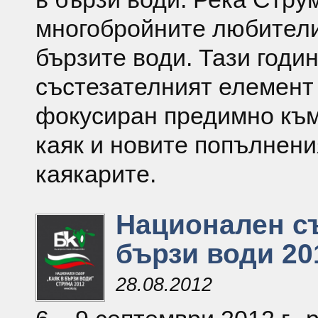
многобройните любители
бързите води. Тази годи
състезателният елемент
фокусиран предимно къ
каяк и новите попълнени
каякарите.
Национален съ
бързи води 20
28.08.2012