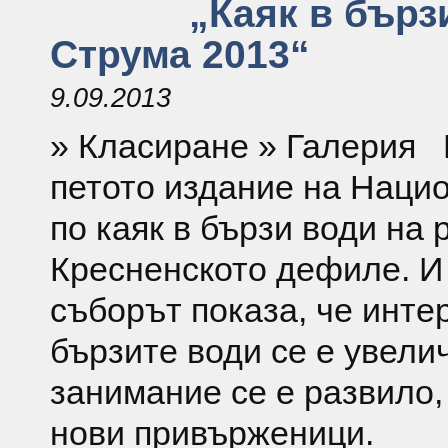
„Каяк в бърз
Струма 2013“
9.09.2013
» Класиране » Галерия 
петото издание на Наци
по каяк в бързи води на 
Кресненското дефиле. И 
съборът показа, че инте
бързите води се е увелич
занимание се е развило,
нови привърженици.