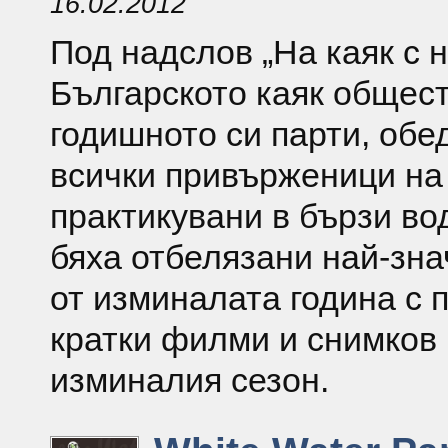
16.02.2012
Под надслов „На каяк с на
Българското каяк общес
годишното си парти, об
всички привърженици на
практикувани в бързи во
бяха отбелязани най-зн
от изминалата година с 
кратки филми и снимков
изминалия сезон.